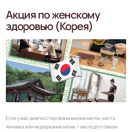
О нас
Акция по женскому здоровью (Корея)
Акция по женскому
Турция
Онлайн-консультации с врачами из Индии
здоровью (Корея)
Отзывы
Китай
Южная Корея
СМИ
Контакты
Если у вас диагностированы миома матки, киста
яичника или недержание мочи — мы подготовили