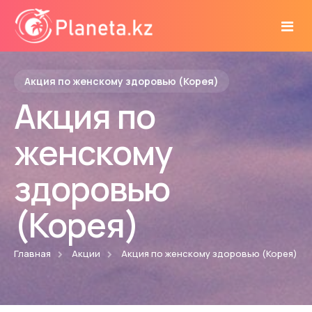
Акция по женскому здоровью (Корея)
Главная
Акция по
женскому
Акции
здоровью
Диагноз под контролем: видеоконсультация с
События
(Корея)
онкологом из Китая
Авиабилеты в подарок! При операции в Корее
Главная
Акции
Акция по женскому здоровью (Корея)
Страны
Скидка 20% на диагностику в Южной Корее
Индия